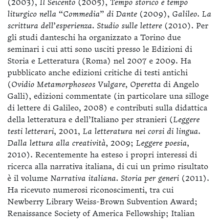
(2003),
Il Seicento
(2005),
Tempo storico e tempo
liturgico nella “Commedia” di Dante
(2009),
Galileo. La
scrittura dell’esperienza. Studio sulle lettere
(2010). Per
gli studi danteschi ha organizzato a Torino due
seminari i cui atti sono usciti presso le Edizioni di
Storia e Letteratura (Roma) nel 2007 e 2009. Ha
pubblicato anche edizioni critiche di testi antichi
(
Ovidio Metamorphoseos Vulgare, Operetta
di Angelo
Galli), edizioni commentate (in particolare una silloge
di lettere di Galileo, 2008) e contributi sulla didattica
della letteratura e dell’Italiano per stranieri (
Leggere
testi letterari,
2001,
La letteratura nei corsi di lingua.
Dalla lettura alla creatività,
2009;
Leggere poesia,
2010). Recentemente ha esteso i propri interessi di
ricerca alla narrativa italiana, di cui un primo risultato
è il volume
Narrativa italiana. Storia per generi
(2011).
Ha ricevuto numerosi riconoscimenti, tra cui
Newberry Library Weiss-Brown Subvention Award;
Renaissance Society of America Fellowship; Italian