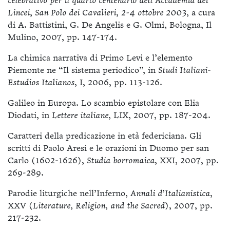
celebrativo per il quarto centenario dell’Accademia dei
Lincei, San Polo dei Cavalieri, 2-4 ottobre 2003
, a cura
di A. Battistini, G. De Angelis e G. Olmi, Bologna, Il
Mulino, 2007, pp. 147-174.
La chimica narrativa di Primo Levi e l’elemento
Piemonte ne “Il sistema periodico”, in
Studi Italiani-
Estudios Italianos
, I, 2006, pp. 113-126.
Galileo in Europa. Lo scambio epistolare con Elia
Diodati, in
Lettere italiane
, LIX, 2007, pp. 187-204.
Caratteri della predicazione in età federiciana. Gli
scritti di Paolo Aresi e le orazioni in Duomo per san
Carlo (1602-1626),
Studia borromaica
, XXI, 2007, pp.
269-289.
Parodie liturgiche nell’Inferno,
Annali d’Italianistica
,
XXV (
Literature, Religion, and the Sacred
), 2007, pp.
217-232.