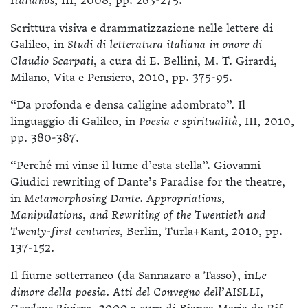
Italianos
, III, 2008, pp. 263-275.
Scrittura visiva e drammatizzazione nelle lettere di
Galileo, in
Studi di letteratura italiana in onore di
Claudio Scarpati
, a cura di E. Bellini, M. T. Girardi,
Milano, Vita e Pensiero, 2010, pp. 375-95.
“Da profonda e densa caligine adombrato”. Il
linguaggio di Galileo, in
Poesia e spiritualità
, III, 2010,
pp. 380-387.
“Perché mi vinse il lume d’esta stella”. Giovanni
Giudici rewriting of Dante’s Paradise for the theatre,
in
Metamorphosing Dante. Appropriations,
Manipulations, and Rewriting of the Twentieth and
Twenty-first centuries
, Berlin, Turla+Kant, 2010, pp.
137-152.
Il fiume sotterraneo (da Sannazaro a Tasso), in
Le
dimore della poesia.
Atti del Convegno dell’AISLLI,