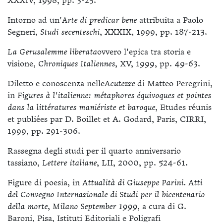
XXXIV, 1998, pp. 3-25.
Intorno ad un'
Arte di predicar bene
attribuita a Paolo
Segneri,
Studi secenteschi
, XXXIX, 1999, pp. 187-213.
La Gerusalemme liberata
ovvero l'epica tra storia e
visione,
Chroniques Italiennes,
XV, 1999, pp. 49-63.
Diletto e conoscenza nelle
Acutezze
di Matteo Peregrini,
in
Figures à l'italienne: métaphores équivoques et pointes
dans la littératures maniériste et baroque
, Etudes réunis
et publiées par D. Boillet et A. Godard, Paris, CIRRI,
1999, pp. 291-306.
Rassegna degli studi per il quarto anniversario
tassiano,
Lettere italiane
, LII, 2000, pp. 524-61.
Figure di poesia, in
Attualità di Giuseppe Parini. Atti
del Convegno Internazionale di Studi per il bicentenario
della morte, Milano September 1999
, a cura di G.
Baroni, Pisa, Istituti Editoriali e Poligrafi