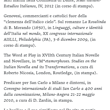
Miti marini nella Commedia di Dante,
Studi italiani-
Estudios Italianos
, IV, 2012 (in corso di stampa).
Genovesi, commercianti e cattolici fuor della
“clemenza dell’italico cielo”. Sul romanzo
La Rosalinda
di B. Morando (1650), in
Linguaggi, culture e identità
dell’Italia nel mondo, XX congresso internazionale
AISLLI, Philadelphia (PA), 3-6 dicembre 2009
, (in
corso di stampa).
The Word at Play in XVIIth Century Italian Novelle
and Novellare, in *M*
etamorphoses. Studies on the
Italian Novella and its Transformations
, a cura di
Roberto Nicosia, London, Routledge, (in stampa).
Predicare per San Carlo a Milano e dintorni, in
Convegno internazionale di studi San Carlo a 400 anni
dalla canonizzazione, Milano-Angera 21-22 maggio
2010
, a cura di D. Zardin, in stampa.