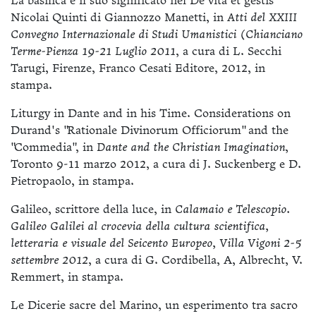
La basilica e il suo significato nel De vita et gestis
Nicolai Quinti di Giannozzo Manetti, in
Atti del XXIII
Convegno Internazionale di Studi Umanistici (Chianciano
Terme-Pienza 19-21 Luglio 2011
, a cura di L. Secchi
Tarugi, Firenze, Franco Cesati Editore, 2012, in
stampa.
Liturgy in Dante and in his Time. Considerations on
Durand's "Rationale Divinorum Officiorum" and the
"Commedia", in
Dante and the Christian Imagination
,
Toronto 9-11 marzo 2012, a cura di J. Suckenberg e D.
Pietropaolo, in stampa.
Galileo, scrittore della luce, in
Calamaio e Telescopio.
Galileo Galilei al crocevia della cultura scientifica,
letteraria e visuale del Seicento Europeo, Villa Vigoni 2-5
settembre 2012
, a cura di G. Cordibella, A, Albrecht, V.
Remmert, in stampa.
Le Dicerie sacre del Marino, un esperimento tra sacro