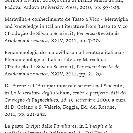
Gardone Riviera, 2000,
a cura di Bianca Maria da Rif,
Padova, Padova University Press, 2010, pp. 93-105.
Maravilha e conhecimento de Tasso a Vico - Meraviglia
and knowledge in Italian Literature from Tasso to Vico
(Tradução de Silvana Scarinci), P
er musi-Revista de
Academia de musica
, XXIV, 2011, pp. 7-20.
Fenomenologia do maravilhoso na literatura italiana -
Phenomenology of Italian Literary Marvelous
(Tradução de Silvana Scarinci),
Per musi-Revista de
Academia de musica
, XXIV, 2011, pp. 21-29.
Da Firenze all’Europa: musica e scienza nel Seicento,
in
La letteratura degli italiani, centri e periferie. Atti del
Convegno di Pugnochiuso, 16-19 settembre 2009
, a cura
di D. Cofano e S. Valerio, Foggia, Ed. del Rosone,
2011, pp. 221-252.
La peste.
Incipit
delle
Familiares
, in
L'incipit e la