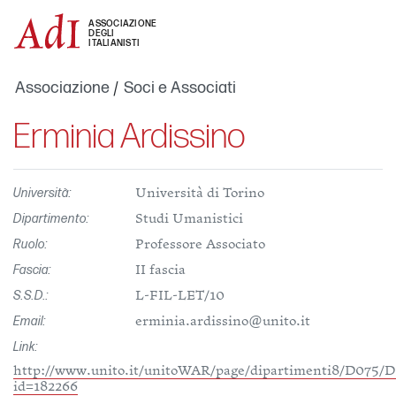
ASSOCIAZIONE
DEGLI
ITALIANISTI
Associazione
Soci e Associati
Erminia Ardissino
Università:
Università di Torino
Dipartimento:
Studi Umanistici
Ruolo:
Professore Associato
Fascia:
II fascia
S.S.D.:
L-FIL-LET/10
Email:
erminia.ardissino@unito.it
Link:
http://www.unito.it/unitoWAR/page/dipartimenti8/D075/
id=182266