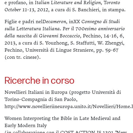
e profano, in
Italian Literature and Religion, Toronto
October 11-13, 2012
, a cura di S. Banchieri, in stampa.
Figlie e padri nel
Decameron
, in
XX Convegno di Studi
sulla Letteratura Italiana. Per il 700esimo anniversario
della nascita di Giovanni Boccaccio,
Pechino, 14-16, 6,
2013, a cura di S. Youzhong, S. Staffutti, W. Zhengyi,
Pechino, Università di Lingue Straniere, pp. 59-67
(con tr. cinese).
Ricerche in corso
Novellieri Italiani in Europa (progetto Università di
Torino-Compagnia di San Paolo,
http://www.novellieriineuropa.unito.it/Novellieri/Home.
Women Interpreting the Bible in Late Medieval and
Early Modern Italy
(in collaborazione con il COST ACTION IS 1301 "New