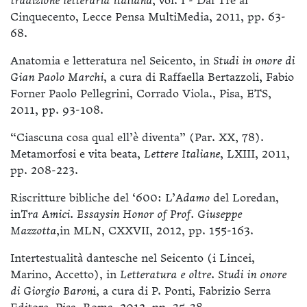
tradizione letteraria italiana
, vol. I - Dal Tre al
Cinquecento, Lecce Pensa MultiMedia, 2011, pp. 63-
68.
Anatomia e letteratura nel Seicento, in
Studi in onore di
Gian Paolo Marchi
, a cura di Raffaella Bertazzoli, Fabio
Forner Paolo Pellegrini, Corrado Viola., Pisa, ETS,
2011, pp. 93-108.
“Ciascuna cosa qual ell’è diventa” (Par. XX, 78).
Metamorfosi e vita beata,
Lettere Italiane
, LXIII, 2011,
pp. 208-223.
Riscritture bibliche del ‘600: L’
Adamo
del Loredan,
in
Tra Amici. Essaysin Honor of Prof. Giuseppe
Mazzotta,
in MLN, CXXVII, 2012, pp. 155-163.
Intertestualità dantesche nel Seicento (i Lincei,
Marino, Accetto), in
Letteratura e oltre. Studi in onore
di Giorgio Baron
i, a cura di P. Ponti, Fabrizio Serra