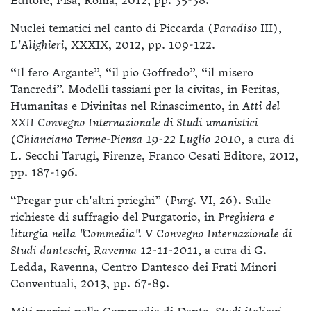
Editore, Pisa, Roma, 2012, pp. 35-38.
Nuclei tematici nel canto di Piccarda (
Paradiso
III),
L'Alighieri
, XXXIX, 2012, pp. 109-122.
“Il fero Argante”, “il pio Goffredo”, “il misero
Tancredi”. Modelli tassiani per la civitas, in Feritas,
Humanitas e Divinitas nel Rinascimento, in
Atti del
XXII Convegno Internazionale di Studi umanistici
(Chianciano Terme-Pienza 19-22 Luglio 2010
, a cura di
L. Secchi Tarugi, Firenze, Franco Cesati Editore, 2012,
pp. 187-196.
“Pregar pur ch'altri prieghi” (
Purg
. VI, 26). Sulle
richieste di suffragio del Purgatorio, in
Preghiera e
liturgia nella "Commedia". V Convegno Internazionale di
Studi danteschi, Ravenna 12-11-2011
, a cura di G.
Ledda, Ravenna, Centro Dantesco dei Frati Minori
Conventuali, 2013, pp. 67-89.