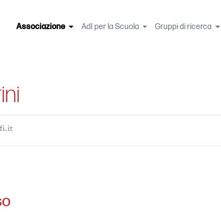
Associazione
(current)
AdI per la Scuola
Gruppi di ricerca
ini
i.it
so