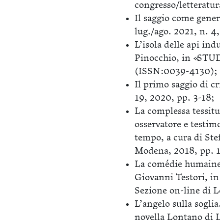
congresso/letteratur
Il saggio come gene
lug./ago. 2021, n. 
L’isola delle api ind
Pinocchio, in «STUD
(ISSN:0039-4130);
Il primo saggio di c
19, 2020, pp. 3-18;
La complessa tessitur
osservatore e testim
tempo, a cura di Ste
Modena, 2018, pp. 
La comédie humaine d
Giovanni Testori, in
Sezione on-line di 
L’angelo sulla soglia
novella Lontano di L