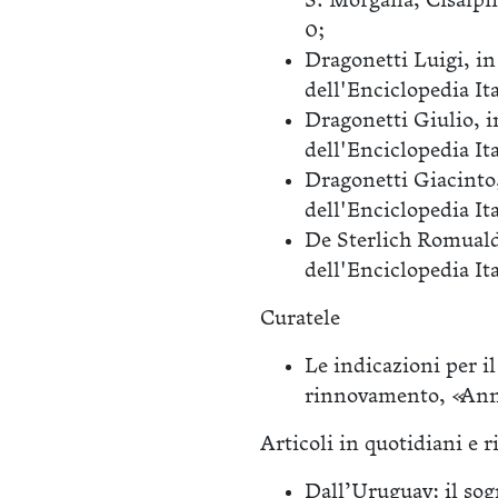
S. Morgana, Cisalpi
0;
Dragonetti Luigi, in 
dell'Enciclopedia It
Dragonetti Giulio, in
dell'Enciclopedia It
Dragonetti Giacinto, 
dell'Enciclopedia It
De Sterlich Romualdo
dell'Enciclopedia It
Curatele
Le indicazioni per il
rinnovamento, «Annal
Articoli in quotidiani e r
Dall’Uruguay: il sog