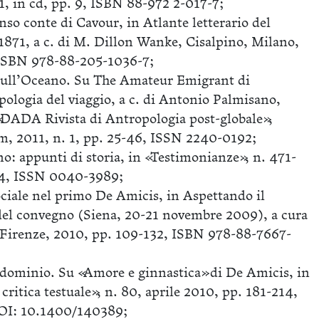
1, in cd, pp. 9, ISBN 88-972 2-017-7;
so conte di Cavour, in Atlante letterario del
871, a c. di M. Dillon Wanke, Cisalpino, Milano,
 ISBN 978-88-205-1036-7;
sull’Oceano. Su The Amateur Emigrant di
ologia del viaggio, a c. di Antonio Palmisano,
«DADA Rivista di Antropologia post-globale»,
, 2011, n. 1, pp. 25-46, ISSN 2240-0192;
ano: appunti di storia, in «Testimonianze», n. 471-
54, ISSN 0040-3989;
ociale nel primo De Amicis, in Aspettando il
del convegno (Siena, 20-21 novembre 2009), a cura
, Firenze, 2010, pp. 109-132, ISBN 978-88-7667-
ndominio. Su «Amore e ginnastica» di De Amicis, in
critica testuale», n. 80, aprile 2010, pp. 181-214,
OI: 10.1400/140389;