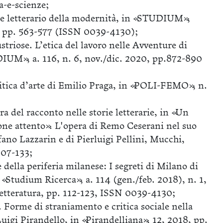
a-e-scienze;
re letterario della modernità, in «STUDIUM»,
4, pp. 563-577 (ISSN 0039-4130);
ustriose. L’etica del lavoro nelle Avventure di
IUM», a. 116, n. 6, nov./dic. 2020, pp.872-890
ritica d’arte di Emilio Praga, in «POLI-FEMO», n.
a del racconto nelle storie letterarie, in «Un
one attento». L'opera di Remo Ceserani nel suo
fano Lazzarin e di Pierluigi Pellini, Mucchi,
107-133;
ella periferia milanese: I segreti di Milano di
 «Studium Ricerca», a. 114 (gen./feb. 2018), n. 1,
Letteratura, pp. 112-123, ISSN 0039-4130;
. Forme di straniamento e critica sociale nella
uigi Pirandello, in «Pirandelliana», 12, 2018, pp.