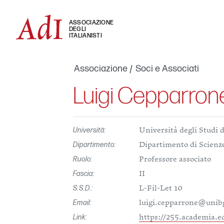
ASSOCIAZIONE
DEGLI
ITALIANISTI
Associazione
Soci e Associati
Luigi Cepparron
Università:
Università degli Studi 
Dipartimento:
Dipartimento di Scienz
Ruolo:
Professore associato
Fascia:
II
S.S.D.:
L-Fil-Let 10
Email:
luigi.cepparrone@unibg
Link:
https://255.academia.