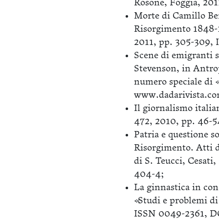
Rosone, Foggia, 201
Morte di Camillo Ben
Risorgimento 1848-1
2011, pp. 305-309,
Scene di emigranti 
Stevenson, in Antrop
numero speciale di 
www.dadarivista.com
Il giornalismo itali
472, 2010, pp. 46-
Patria e questione s
Risorgimento. Atti 
di S. Teucci, Cesati
404-4;
La ginnastica in co
«Studi e problemi di 
ISSN 0049-2361, D