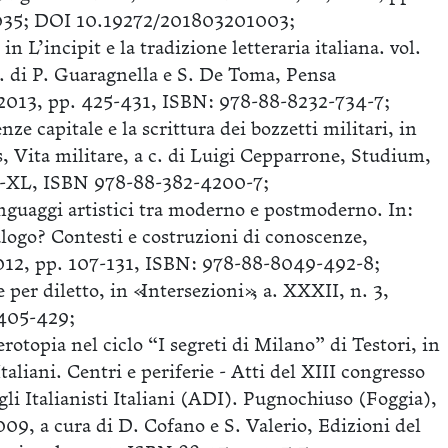
035; DOI 10.19272/201803201003;
in L’incipit e la tradizione letteraria italiana. vol.
c. di P. Guaragnella e S. De Toma, Pensa
2013, pp. 425-431, ISBN: 978-88-8232-734-7;
ze capitale e la scrittura dei bozzetti militari, in
Vita militare, a c. di Luigi Cepparrone, Studium,
I-XL, ISBN 978-88-382-4200-7;
nguaggi artistici tra moderno e postmoderno. In:
logo? Contesti e costruzioni di conoscenze,
012, pp. 107-131, ISBN: 978-88-8049-492-8;
per diletto, in «Intersezioni», a. XXXII, n. 3,
 405-429;
rotopia nel ciclo “I segreti di Milano” di Testori, in
Italiani. Centri e periferie - Atti del XIII congresso
gli Italianisti Italiani (ADI). Pugnochiuso (Foggia),
09, a cura di D. Cofano e S. Valerio, Edizioni del