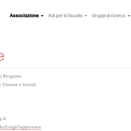
Associazione
(current)
AdI per la Scuola
Gruppi di ricerca
e
di Bergamo
e Umane e Sociali
.it
edu/LuigiCepparrone