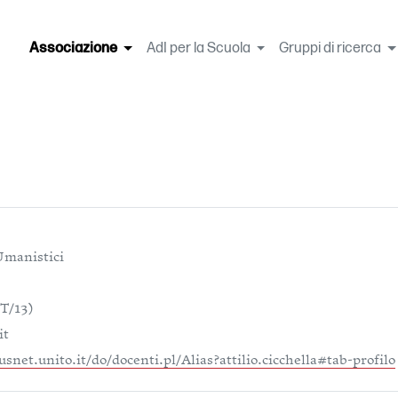
Associazione
(current)
AdI per la Scuola
Gruppi di ricerca
Umanistici
T/13)
it
snet.unito.it/do/docenti.pl/Alias?attilio.cicchella#tab-profilo