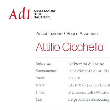
ASSOCIAZIONE
DEGLI
ITALIANISTI
Associazione
Soci e Associati
Attilio Cicchella
Università:
Università di Torino
Dipartimento:
Dipartimento di Studi 
Ruolo:
RTD-B
S.S.D.:
LIFI-01/B (ex L-FIL-LE
Email:
attilio.cicchella@unito.
Link:
https://cdslettere.campu