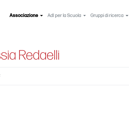
Associazione
(current)
AdI per la Scuola
Gruppi di ricerca
sia Redaelli
t