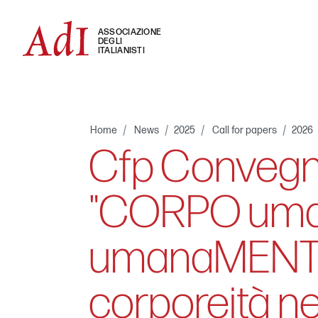
ASSOCIAZIONE
DEGLI
ITALIANISTI
Home
News
2025
Call for papers
2026
Cfp Convegno
"CORPO uma
umanaMENTE.
corporeità nel