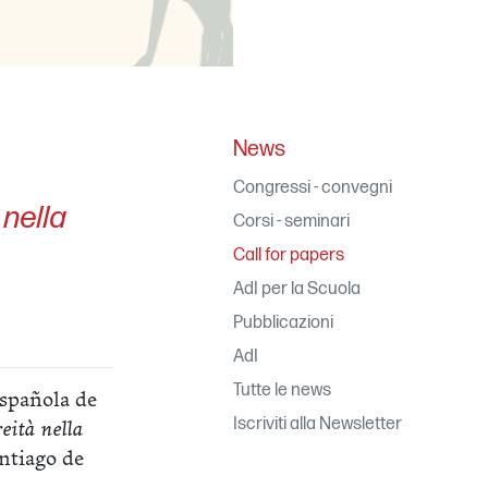
News
Congressi - convegni
nella
Corsi - seminari
Call for papers
AdI per la Scuola
Pubblicazioni
AdI
Tutte le news
spañola de
Iscriviti alla Newsletter
ità nella
antiago de