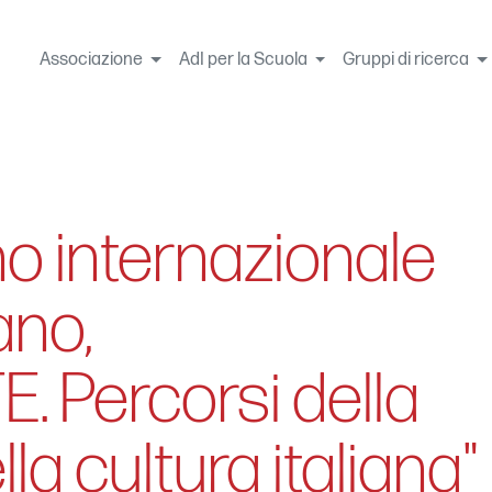
Associazione
AdI per la Scuola
Gruppi di ricerca
 internazionale
no,
 Percorsi della
la cultura italiana"