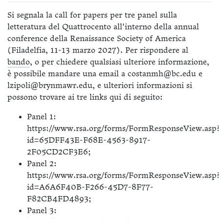
Si segnala la call for papers per tre panel sulla
letteratura del Quattrocento all'interno della annual
conference della Renaissance Society of America
(Filadelfia, 11-13 marzo 2027). Per rispondere al
bando
, o per chiedere qualsiasi ulteriore informazione,
è possibile mandare una email a costanmh@bc.edu e
lzipoli@brynmawr.edu, e ulteriori informazioni si
possono trovare ai tre links qui di seguito:
Panel 1:
https://www.rsa.org/forms/FormResponseView.asp
id=65DFF43E-F68E-4563-8917-
2F05CD2CF3E6;
Panel 2:
https://www.rsa.org/forms/FormResponseView.asp
id=A6A6F40B-F266-45D7-8F77-
F82CB4FD4893;
Panel 3: