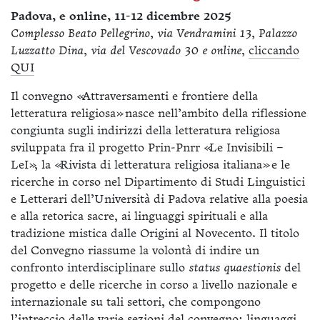
Padova, e online, 11-12 dicembre 2025
Complesso Beato Pellegrino, via Vendramini 13, Palazzo
Luzzatto Dina, via del Vescovado 30 e online
,
cliccando
QUI
Il convegno «Attraversamenti e frontiere della
letteratura religiosa» nasce nell’ambito della riflessione
congiunta sugli indirizzi della letteratura religiosa
sviluppata fra il progetto Prin-Pnrr «Le Invisibili –
LeI», la «Rivista di letteratura religiosa italiana» e le
ricerche in corso nel Dipartimento di Studi Linguistici
e Letterari dell’Università di Padova relative alla poesia
e alla retorica sacre, ai linguaggi spirituali e alla
tradizione mistica dalle Origini al Novecento. Il titolo
del Convegno riassume la volontà di indire un
confronto interdisciplinare sullo
status quaestionis
del
progetto e delle ricerche in corso a livello nazionale e
internazionale su tali settori, che compongono
l’intreccio delle varie sezioni del convegno: linguaggi