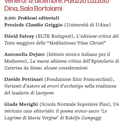
Venerdì 12 dicembre, Palazzo Luzzato
Dina, Sala Bortolami
9.00:
Problemi editoriali
Presiede Claudio Griggio
(Università di Udine)
Dávid Falvay
(ELTE Budapest),
L’edizione critica del
Testo maggiore delle “Meditationes Vitae Christi”
Antonella Dejure
(Istituto storico italiano per il
Medioevo),
La nuova edizione critica dell'Epistolario di
Caterina da Siena: alcune considerazioni
Davide Pettinari
(Fondazione Ezio Franceschini),
Varianti d’autore ed errori d’archetipo nella tradizione
del laudario di Iacopone
Giada Merighi
(Scuola Normale Superiore Pisa),
Un
intricato caso editoriale: il poema eroico-sacro ‘Le
Lagrime di Maria Vergine’ di Ridolfo Campeggi