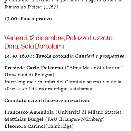
protestante: le Prediche in forma di dialogo di Girolamo
Finucci da Pistoia (1567)
13.00: Pausa pranzo
Venerdì 12 dicembre, Palazzo Luzzato
Dina, Sala Bortolami
14.30-16.00: Tavola rotonda:
Cantieri e prospettive
Presiede Carlo Delcorno
(“Alma Mater Studiorum”
Università di Bologna)
Intervengono i membri del Comitato scientifico della
«Rivista di letteratura religiosa italiana»
Comitato scientifico-organizzativo:
Francesco Amendola
(Università di Milano Statale)
Matthias Bürgel
(FAU Erlangen-Nürnberg)
Eleonora Carinci
(Cambridge)