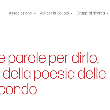
Associazione
AdI per la Scuola
Gruppi di ricerca
parole per dirlo.
della poesia delle
econdo