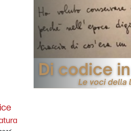
ice
ratura