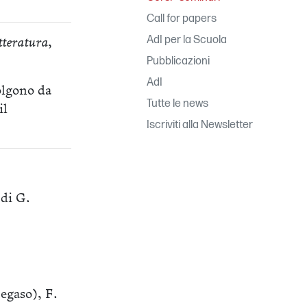
Call for papers
AdI per la Scuola
etteratura
,
Pubblicazioni
AdI
volgono da
Tutte le news
il
Iscriviti alla Newsletter
 di G.
Pegaso), F.