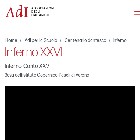
M
ASSOCIAZIONE
DEGLI
ITALIANISTI
Home
AdI per la Scuola
Centenario dantesco
Inferno
Inferno XXVI
Inferno, Canto XXVI
3csa dell’istituto Copernico-Pasoli di Verona