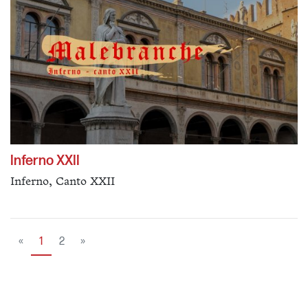
Inferno XXII
Inferno, Canto XXII
«
1
2
»