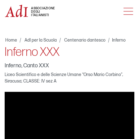
MENU
ASSOCIAZIONE
DEGLI
ITALIANISTI
Home
AdI per la Scuola
Centenario dantesco
Inferno
Inferno XXX
Inferno, Canto XXX
Liceo Scientifico e delle Scienze Umane “Orso Mario Corbino”,
Siracusa; CLASSE: IV sez A