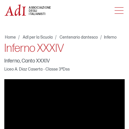
MENU
ASSOCIAZIONE
DEGLI
ITALIANISTI
Home
AdI per la Scuola
Centenario dantesco
Inferno
Inferno XXXIV
Inferno, Canto XXXIV
Liceo A. Diaz Caserta - Classe 3ªDss