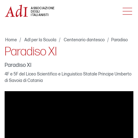
MENU
ASSOCIAZIONE
DEGLI
ITALIANISTI
Home
AdI per la Scuola
Centenario dantesco
Paradiso
Paradiso XI
Paradiso XI
4F e 5F del Liceo Scientifico e Linguistico Statale Principe Umberto
di Savoia di Catania