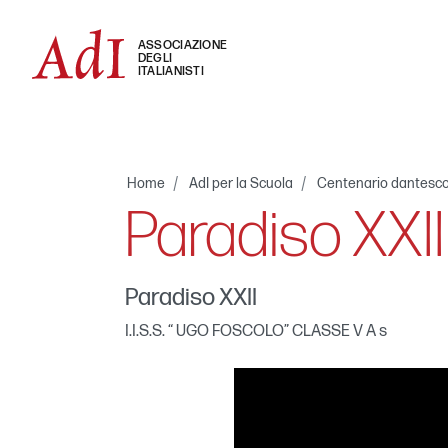
ASSOCIAZIONE
DEGLI
ITALIANISTI
Home
AdI per la Scuola
Centenario dantesc
Paradiso XXII
Paradiso XXII
I.I.S.S. “ UGO FOSCOLO” CLASSE V A s