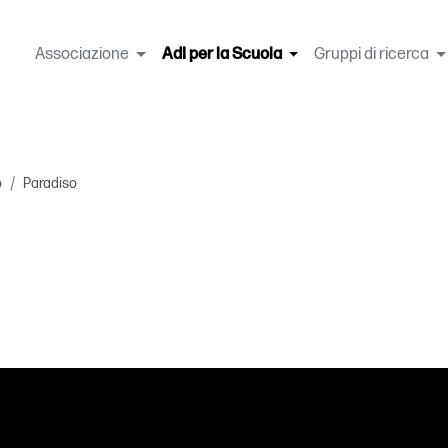
Associazione
AdI per la Scuola
(current)
Gruppi di ricerca
o
Paradiso