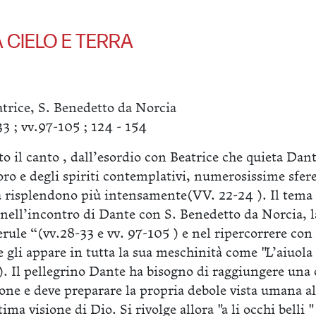
 CIELO E TERRA
trice, S. Benedetto da Norcia
33 ; vv.97-105 ; 124 - 154
o il canto , dall’esordio con Beatrice che quieta Dant
'oro e degli spiriti contemplativi, numerosissime sfer
ra risplendono più intensamente(VV. 22-24 ). Il tema 
nell’incontro di Dante con S. Benedetto da Norcia, l
erule “(vv.28-33 e vv. 97-105 ) e nel ripercorrere con
he gli appare in tutta la sua meschinità come "L’aiuola 
). Il pellegrino Dante ha bisogno di raggiungere una 
one e deve preparare la propria debole vista umana al
tima visione di Dio. Si rivolge allora "a li occhi belli "