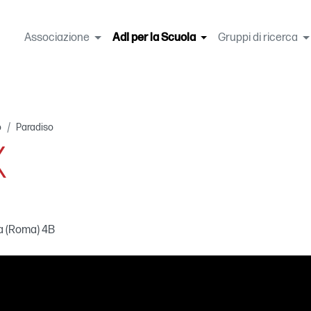
Associazione
AdI per la Scuola
(current)
Gruppi di ricerca
o
Paradiso
X
ia (Roma) 4B