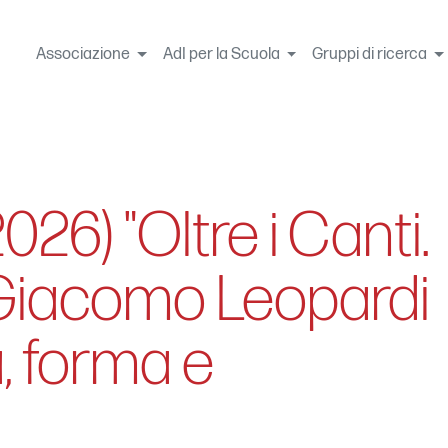
Associazione
AdI per la Scuola
Gruppi di ricerca
026) "Oltre i Canti.
 Giacomo Leopardi
, forma e