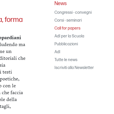
News
Congressi - convegni
a, forma
Corsi - seminari
Call for papers
AdI per la Scuola
opardiani
Pubblicazioni
ncludendo ma
me un
AdI
ditoriali che
Tutte le news
sia
Iscriviti alla Newsletter
 testi
apoetiche,
o con le
a che faccia
le della
tagli,