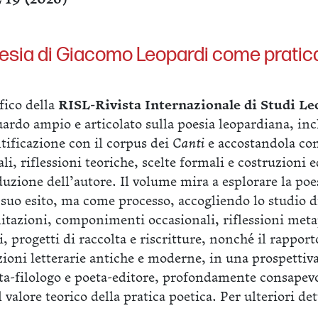
poesia di Giacomo Leopardi come pratic
ico della
RISL-Rivista Internazionale di Studi Le
ardo ampio e articolato sulla poesia leopardiana, i
tificazione con il corpus dei
Canti
e accostandola co
li, riflessioni teoriche, scelte formali e costruzioni e
duzione dell’autore. Il volume mira a esplorare la poe
suo esito, ma come processo, accogliendo lo studio di
mitazioni, componimenti occasionali, riflessioni met
i, progetti di raccolta e riscritture, nonché il rapport
izioni letterarie antiche e moderne, in una prospettiv
ta-filologo e poeta-editore, profondamente consapevo
 valore teorico della pratica poetica. Per ulteriori det