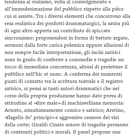
tendenza al realismo, volta al coinvolgimento e
all’immedesimazione del pubblico rispetto alla pièce
cui si assiste. Tra i diversi elementi che concorrono alla
resa realistica dei prodotti drammaturgici, la satira più
di ogni altro apporta un contributo di spiccato
sincronismo: proponendosi in forma di battute argute,
sermoni dalla forte carica polemica oppure allusioni di
non sempre facile interpretazione, gli incisi satirici
sono in grado di conferire a commedie e tragedie un
tocco di immediata concretezza, altresì di proiettare il
pubblico nell’hic et nunc. A conferma dei numerosi
punti di contatto tra la scrittura teatrale e il registro
satirico, si pensi ai tanti autori drammatici che nel
corso della propria produzione hanno dato prova di
attitudine al «dire male» di machiavelliana memoria:
Ariosto, simultaneamente comico e satirico; Aretino,
«flagello de’ principi» e aggressivo censore dei vizi
della corte; Giraldi Cinzio autore di tragedie permeate
di contenuti politici e morali. Il
panel
propone una